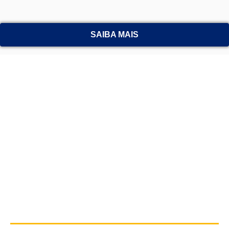
SAIBA MAIS
Servir ao próximo, difundir a integridade
e promover a paz e a compreensão
mundial.
Por meio da colaboração entre líderes
comunitários e empresariais,
promovemos ações que transformam
vidas.”