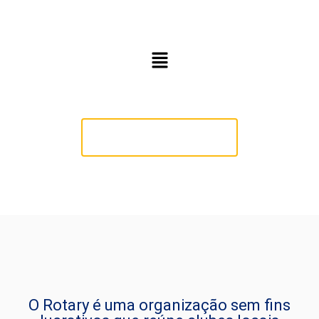
O QUE É ROTARY
O Rotary transforma vidas e comunidades.
Faça parte dessa rede global de impacto!
O Rotary é uma organização sem fins